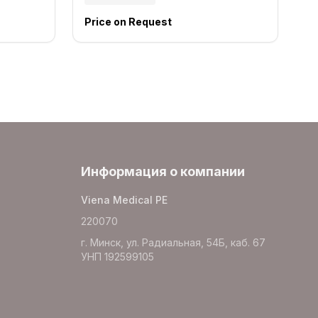
Price on Request
Информация о компании
Viena Medical PE
220070
г. Минск, ул. Радиальная, 54Б, каб. 67
УНП 192599105