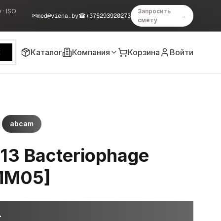
 · ISO
Запросить
✉
med@viena.by
☎
+375293920273
→
смету
Каталог
Компания
Корзина
Войти
к
abcam
13 Bacteriophage
[MM05]
1