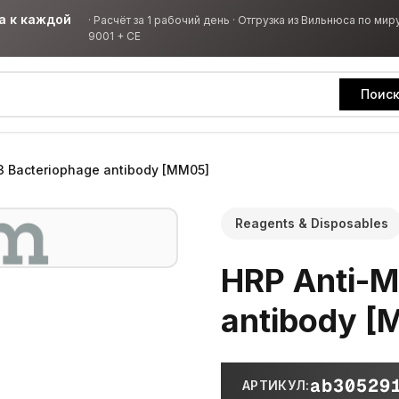
а к каждой
·
Расчёт за 1 рабочий день · Отгрузка из Вильнюса по миру
9001 + CE
Поис
3 Bacteriophage antibody [MM05]
Reagents & Disposables
HRP Anti-M
antibody 
ab30529
АРТИКУЛ
: