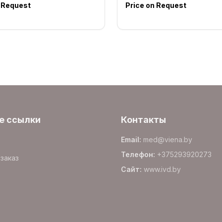
n Request
Price on Request
е ссылки
Контакты
Email
:
med@viena.by
Телефон
:
+375293920273
заказ
Сайт
:
www.
ivd.by