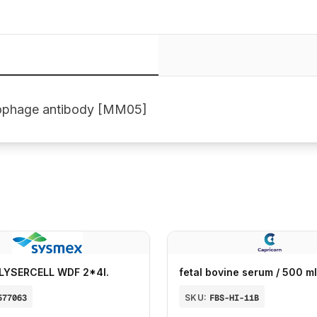
iophage antibody [MM05]
LYSERCELL WDF 2*4l.
fetal bovine serum / 500 ml
577063
SKU:
FBS-HI-11B