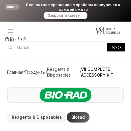
Бесплатное сравнение с прайсом конкурента к
НОВОЕ
каждой смете
Запросить смету
→
Поиск
Reagents &
VII COMPLETE
Главная
/
Продукты
/
/
Disposables
ACCESSORY KIT
Reagents & Disposables
Biorad