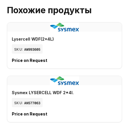
Похожие продукты
Lysercell WDF(2x4L)
SKU:
AW993605
Price on Request
Sysmex LYSERCELL WDF 2*4l.
SKU:
AN577063
Price on Request