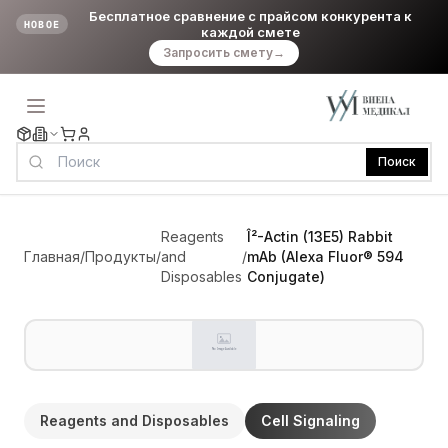
Бесплатное сравнение с прайсом конкурента к
НОВОЕ
каждой смете
Запросить смету
→
Поиск
Reagents
Î²-Actin (13E5) Rabbit
Главная
/
Продукты
/
and
/
mAb (Alexa Fluor® 594
Disposables
Conjugate)
Reagents and Disposables
Cell Signaling