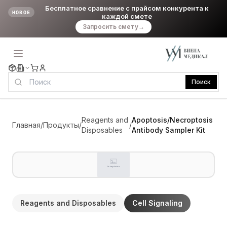
Бесплатное сравнение с прайсом конкурента к
НОВОЕ
каждой смете
Запросить смету
→
Поиск
Reagents and
Apoptosis/Necroptosis
Главная
/
Продукты
/
/
Disposables
Antibody Sampler Kit
Reagents and Disposables
Cell Signaling