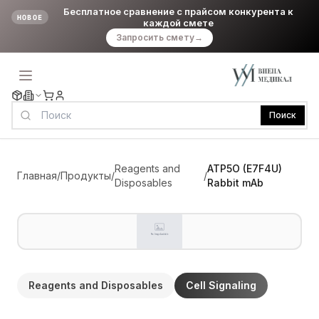
Бесплатное сравнение с прайсом конкурента к
НОВОЕ
каждой смете
Запросить смету
→
Поиск
Reagents and
ATP5O (E7F4U)
Главная
/
Продукты
/
/
Disposables
Rabbit mAb
Reagents and Disposables
Cell Signaling