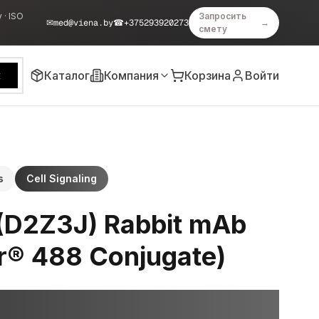
 · ISO
Запросить
✉
med@viena.by
☎
+375293920273
→
смету
Каталог
Компания
Корзина
Войти
к
s
Cell Signaling
(D2Z3J) Rabbit mAb
or® 488 Conjugate)