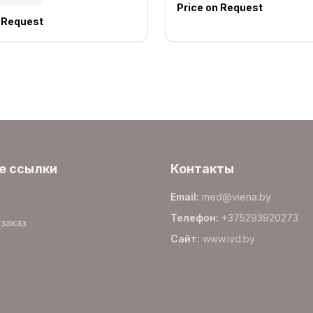
Price on Request
n Request
е ссылки
Контакты
Email
:
med@viena.by
Телефон
:
+375293920273
заказ
Сайт
:
www.
ivd.by