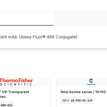
bbit mAb (Alexa Fluor® 488 Conjugate)
™ UV-Transparent
fetal bovine serum / 10x50
ates
SKU:
10-FBS-HI-11F
-200-623