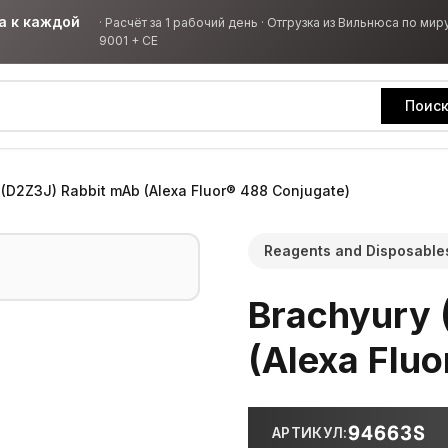
а к каждой
·
Расчёт за 1 рабочий день · Отгрузка из Вильнюса по миру
9001 + CE
Поис
 (D2Z3J) Rabbit mAb (Alexa Fluor® 488 Conjugate)
Reagents and Disposable
Brachyury 
(Alexa Flu
94663S
АРТИКУЛ
: