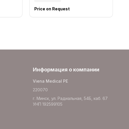
Price on Request
Информация о компании
Viena Medical PE
220070
г. Минск, ул. Радиальная, 54Б, каб. 67
УНП 192599105