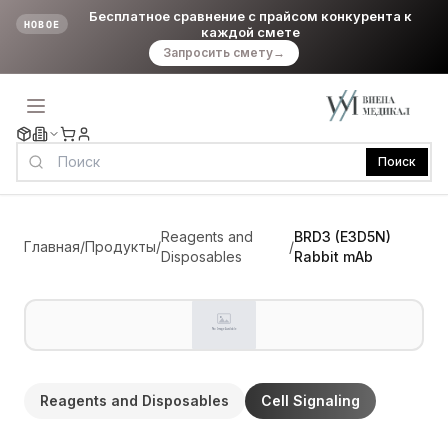
Бесплатное сравнение с прайсом конкурента к
НОВОЕ
каждой смете
Запросить смету
→
Поиск
Reagents and
BRD3 (E3D5N)
Главная
/
Продукты
/
/
Disposables
Rabbit mAb
Reagents and Disposables
Cell Signaling