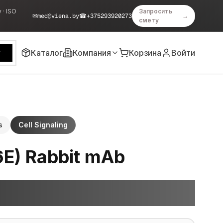
 · ISO
Запросить
✉
med@viena.by
☎
+375293920273
→
смету
Каталог
Компания
Корзина
Войти
к
s
Cell Signaling
E) Rabbit mAb