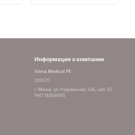
Информация о компании
Viena Medical PE
220070
г. Минск, ул. Радиальная, 54Б, каб. 67
УНП 192599105