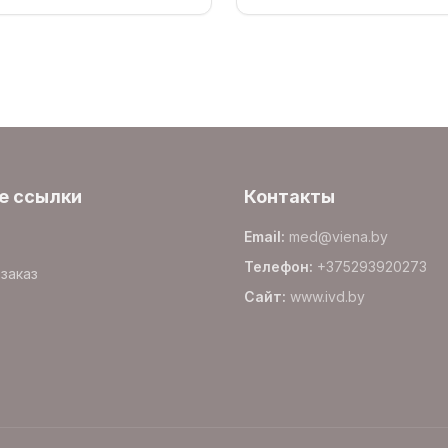
е ссылки
Контакты
Email
:
med@viena.by
Телефон
:
+375293920273
заказ
Сайт
:
www.
ivd.by