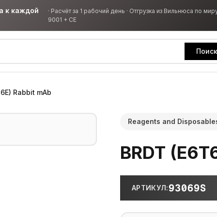
а к каждой
·
Расчёт за 1 рабочий день · Отгрузка из Вильнюса по миру
9001 + CE
Поис
6E) Rabbit mAb
Reagents and Disposable
BRDT (E6T6
93069S
АРТИКУЛ
: