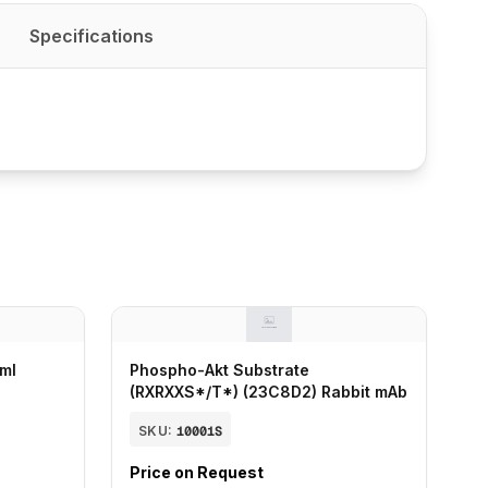
Specifications
 ml
Phospho-Akt Substrate
(RXRXXS*/T*) (23C8D2) Rabbit mAb
SKU:
10001S
Price on Request