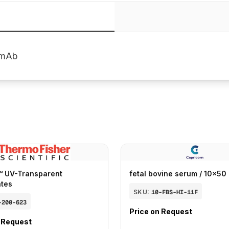
 mAb
™ UV-Transparent
fetal bovine serum / 10x50
ates
SKU:
10-FBS-HI-11F
-200-623
Price on Request
n Request