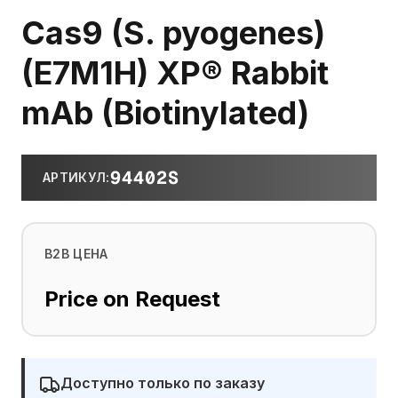
Cas9 (S. pyogenes)
(E7M1H) XP® Rabbit
mAb (Biotinylated)
94402S
АРТИКУЛ
:
B2B ЦЕНА
Price on Request
Доступно только по заказу