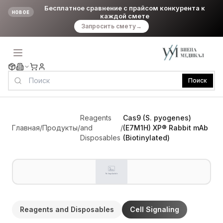
Бесплатное сравнение с прайсом конкурента к
НОВОЕ
каждой смете
Запросить смету
→
Поиск
Reagents
Cas9 (S. pyogenes)
Главная
/
Продукты
/
and
/
(E7M1H) XP® Rabbit mAb
Disposables
(Biotinylated)
Reagents and Disposables
Cell Signaling