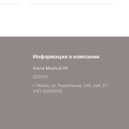
Информация о компании
Viena Medical PE
220070
г. Минск, ул. Радиальная, 54Б, каб. 67
УНП 192599105