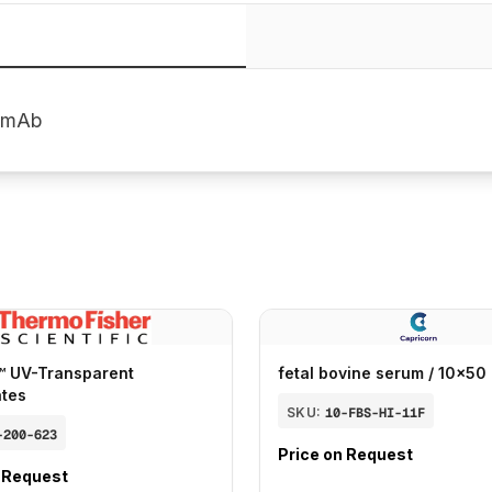
t mAb
™ UV-Transparent
fetal bovine serum / 10x50
ates
SKU:
10-FBS-HI-11F
-200-623
Price on Request
n Request