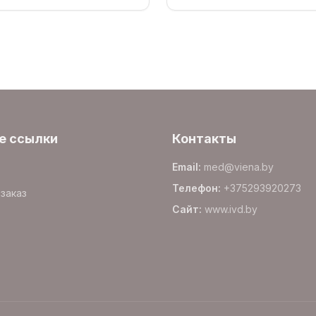
е ссылки
Контакты
Email
:
med@viena.by
Телефон
:
+375293920273
заказ
Сайт
:
www.
ivd.by