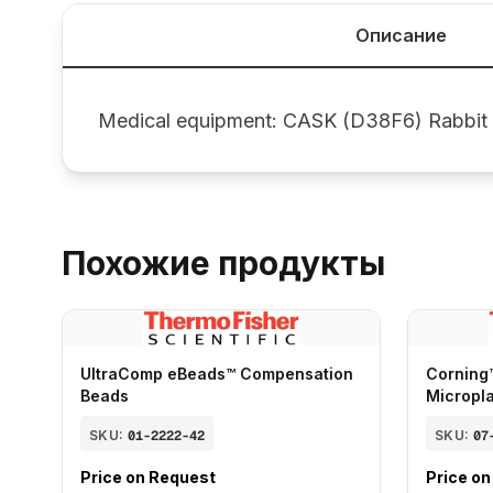
Описание
Medical equipment: CASK (D38F6) Rabbi
Похожие продукты
UltraComp eBeads™ Compensation
Corning
Beads
Micropl
SKU:
01-2222-42
SKU:
07
Price on Request
Price o