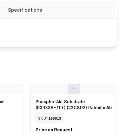
Specifications
 ml
Phospho-Akt Substrate
(RXRXXS*/T*) (23C8D2) Rabbit mAb
SKU:
10001S
Price on Request