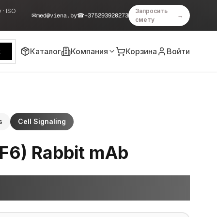
 · ISO
Запросить
✉
med@viena.by
☎
+375293920273
→
смету
Каталог
Компания
Корзина
Войти
к
s
Cell Signaling
F6) Rabbit mAb