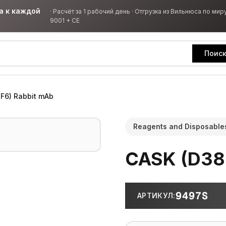
а к каждой
·
Расчёт за 1 рабочий день · Отгрузка из Вильнюса по миру
9001 + CE
Поис
F6) Rabbit mAb
Reagents and Disposable
CASK (D38
9497S
АРТИКУЛ
: