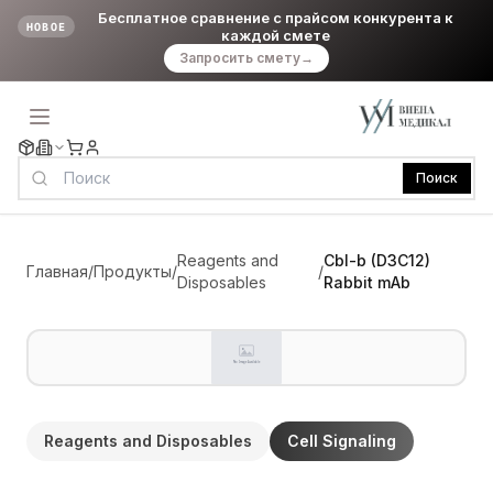
Бесплатное сравнение с прайсом конкурента к
НОВОЕ
каждой смете
Запросить смету
→
Поиск
Reagents and
Cbl-b (D3C12)
Главная
/
Продукты
/
/
Disposables
Rabbit mAb
Reagents and Disposables
Cell Signaling