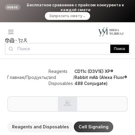
Бесплатное сравнение с прайсом конкурента к
НОВОЕ
каждой смете
Запросить смету
→
Поиск
Reagents
CD11c (D3V1E) XP®
Главная
/
Продукты
/
and
/
Rabbit mAb (Alexa Fluor®
Disposables
488 Conjugate)
Reagents and Disposables
Cell Signaling