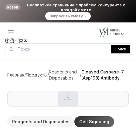
Бесплатное сравнение с прайсом конкурента к
НОВОЕ
каждой смете
Запросить смету
→
Поиск
Reagents and
Cleaved Caspase-7
Главная
/
Продукты
/
/
Disposables
(Asp198) Antibody
Reagents and Disposables
Cell Signaling