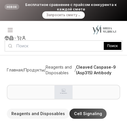
Бесплатное сравнение с прайсом конкурента к
НОВОЕ
каждой смете
Запросить смету
→
Поиск
Reagents and
Cleaved Caspase-9
Главная
/
Продукты
/
/
Disposables
(Asp315) Antibody
Reagents and Disposables
Cell Signaling