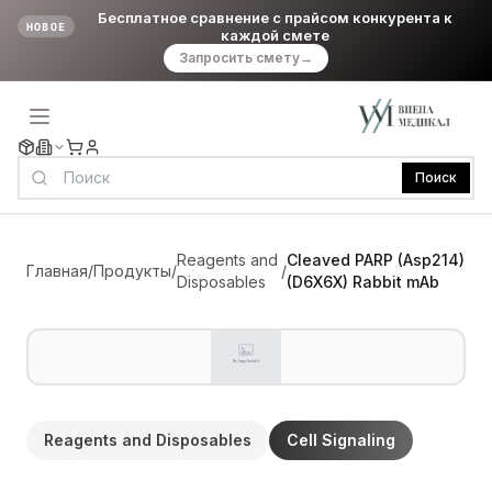
Бесплатное сравнение с прайсом конкурента к
НОВОЕ
каждой смете
Запросить смету
→
Поиск
Reagents and
Cleaved PARP (Asp214)
Главная
/
Продукты
/
/
Disposables
(D6X6X) Rabbit mAb
Reagents and Disposables
Cell Signaling