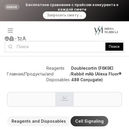
Бесплатное сравнение с прайсом конкурента к
НОВОЕ
каждой смете
Запросить смету
→
Поиск
Reagents
Doublecortin (F6K9E)
Главная
/
Продукты
/
and
/
Rabbit mAb (Alexa Fluor®
Disposables
488 Conjugate)
Reagents and Disposables
Cell Signaling