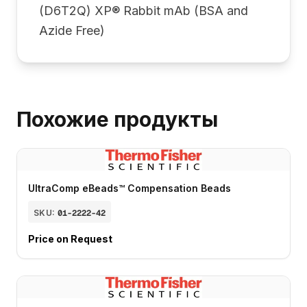
(D6T2Q) XP® Rabbit mAb (BSA and
Azide Free)
Похожие продукты
UltraComp eBeads™ Compensation Beads
SKU:
01-2222-42
Price on Request