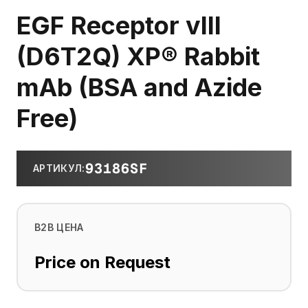
EGF Receptor vIII
(D6T2Q) XP® Rabbit
mAb (BSA and Azide
Free)
93186SF
АРТИКУЛ
:
B2B ЦЕНА
Price on Request