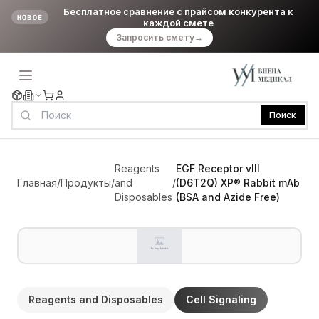
Бесплатное сравнение с прайсом конкурента к
НОВОЕ
каждой смете
Запросить смету
→
Поиск
Reagents
EGF Receptor vIII
Главная
/
Продукты
/
and
/
(D6T2Q) XP® Rabbit mAb
Disposables
(BSA and Azide Free)
Reagents and Disposables
Cell Signaling