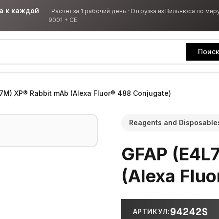
а к каждой
·
Расчёт за 1 рабочий день · Отгрузка из Вильнюса по миру
9001 + CE
Поис
7M) XP® Rabbit mAb (Alexa Fluor® 488 Conjugate)
Reagents and Disposable
GFAP (E4L
(Alexa Flu
94242S
АРТИКУЛ
: