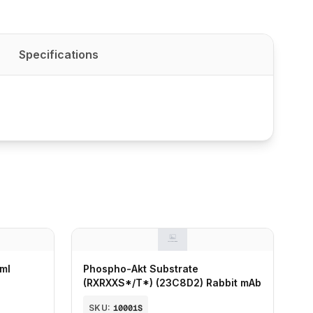
Specifications
 ml
Phospho-Akt Substrate
(RXRXXS*/T*) (23C8D2) Rabbit mAb
SKU:
10001S