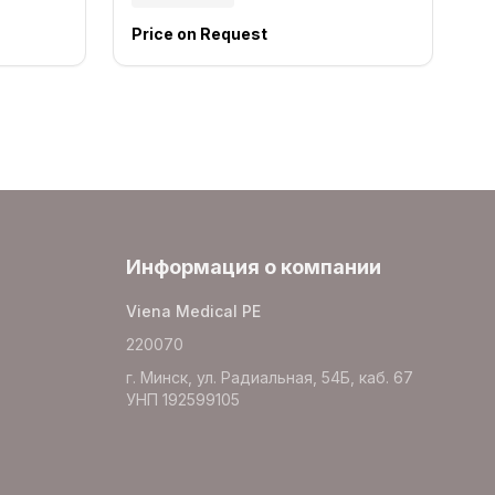
Price on Request
Информация о компании
Viena Medical PE
220070
г. Минск, ул. Радиальная, 54Б, каб. 67
УНП 192599105