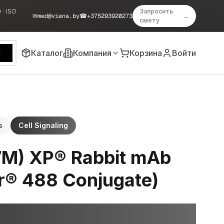
 · ISO
Запросить
✉
med@viena.by
☎
+375293920273
→
смету
Каталог
Компания
Корзина
Войти
к
s
Cell Signaling
7M) XP® Rabbit mAb
or® 488 Conjugate)