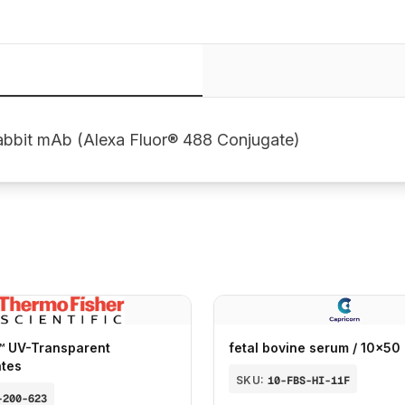
bbit mAb (Alexa Fluor® 488 Conjugate)
™ UV-Transparent
fetal bovine serum / 10x50
ates
SKU:
10-FBS-HI-11F
-200-623