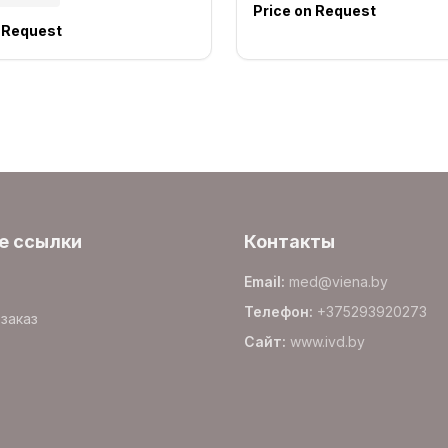
Price on Request
n Request
е ссылки
Контакты
Email
:
med@viena.by
Телефон
:
+375293920273
заказ
Сайт
:
www.
ivd.by