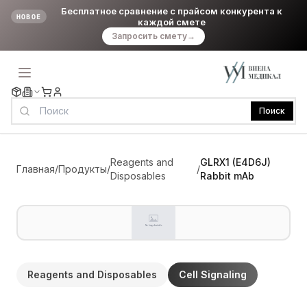
Бесплатное сравнение с прайсом конкурента к
НОВОЕ
каждой смете
Запросить смету
→
Поиск
Reagents and
GLRX1 (E4D6J)
Главная
/
Продукты
/
/
Disposables
Rabbit mAb
Reagents and Disposables
Cell Signaling