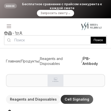
Бесплатное сравнение с прайсом конкурента к
НОВОЕ
каждой смете
Запросить смету
→
Поиск
Reagents and
IÎºB-
Главная
/
Продукты
/
/
Disposables
Antibody
Reagents and Disposables
Cell Signaling