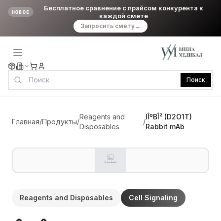
Бесплатное сравнение с прайсом конкурента к
НОВОЕ
каждой смете
Запросить смету
→
Поиск
Reagents and
IÎºBÎ² (D2O1T)
Главная
/
Продукты
/
/
Disposables
Rabbit mAb
Reagents and Disposables
Cell Signaling