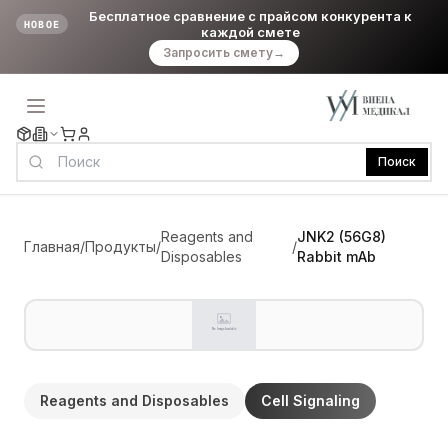
Бесплатное сравнение с прайсом конкурента к
НОВОЕ
каждой смете
Запросить смету
→
Поиск
Reagents and
JNK2 (56G8)
Главная
/
Продукты
/
/
Disposables
Rabbit mAb
Reagents and Disposables
Cell Signaling