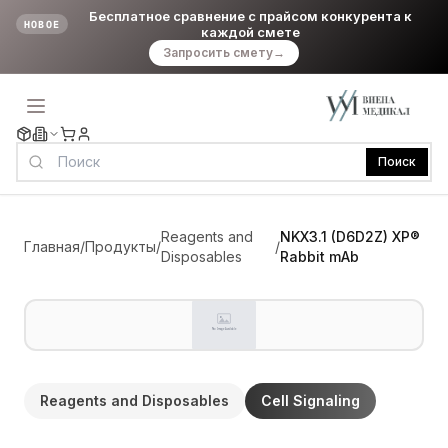
Бесплатное сравнение с прайсом конкурента к
НОВОЕ
каждой смете
Запросить смету
→
Поиск
Reagents and
NKX3.1 (D6D2Z) XP®
Главная
/
Продукты
/
/
Disposables
Rabbit mAb
Reagents and Disposables
Cell Signaling