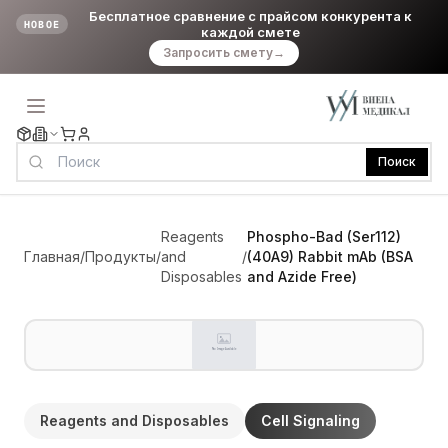
Бесплатное сравнение с прайсом конкурента к
НОВОЕ
каждой смете
Запросить смету
→
Поиск
Reagents
Phospho-Bad (Ser112)
Главная
/
Продукты
/
and
/
(40A9) Rabbit mAb (BSA
Disposables
and Azide Free)
Reagents and Disposables
Cell Signaling