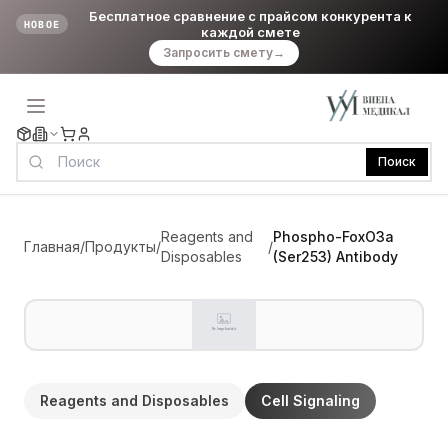
Бесплатное сравнение с прайсом конкурента к
НОВОЕ
каждой смете
Запросить смету
→
Поиск
Reagents and
Phospho-FoxO3a
Главная
/
Продукты
/
/
Disposables
(Ser253) Antibody
Reagents and Disposables
Cell Signaling