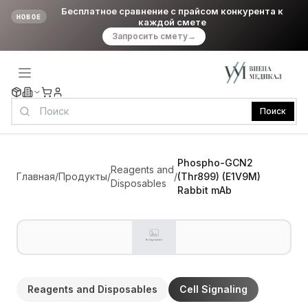
Бесплатное сравнение с прайсом конкурента к
НОВОЕ
каждой смете
Запросить смету
→
Поиск
Phospho-GCN2
Reagents and
Главная
/
Продукты
/
/
(Thr899) (E1V9M)
Disposables
Rabbit mAb
Reagents and Disposables
Cell Signaling