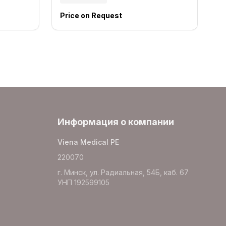
Price on Request
Информация о компании
Viena Medical PE
220070
г. Минск, ул. Радиальная, 54Б, каб. 67
УНП 192599105