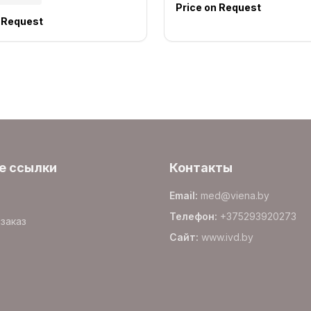
Price on Request
n Request
е ссылки
Контакты
Email
:
med@viena.by
Телефон
:
+375293920273
заказ
Сайт
:
www.
ivd.by