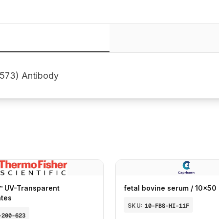
573) Antibody
™ UV-Transparent
fetal bovine serum / 10x50
ates
SKU:
10-FBS-HI-11F
-200-623