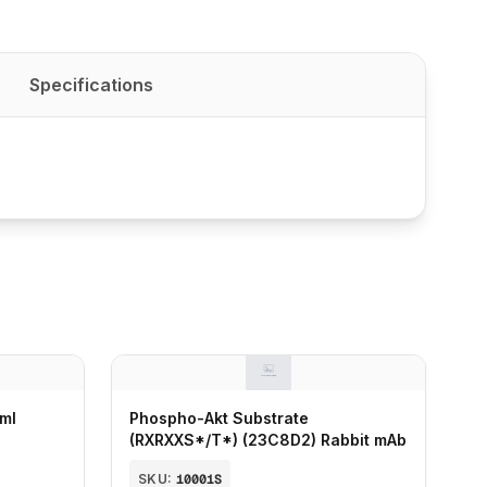
Specifications
 ml
Phospho-Akt Substrate
(RXRXXS*/T*) (23C8D2) Rabbit mAb
SKU:
10001S