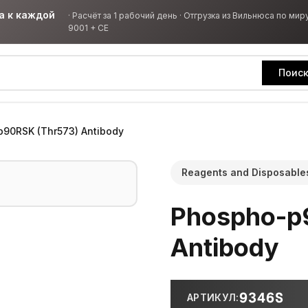
а к каждой
·
Расчёт за 1 рабочий день · Отгрузка из Вильнюса по миру
9001 + CE
Поис
90RSK (Thr573) Antibody
Reagents and Disposable
Phospho-p
Antibody
9346S
АРТИКУЛ
: