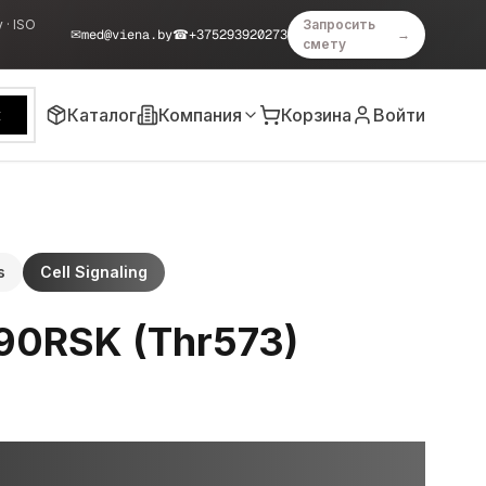
 · ISO
Запросить
✉
med@viena.by
☎
+375293920273
→
смету
Каталог
Компания
Корзина
Войти
к
s
Cell Signaling
90RSK (Thr573)