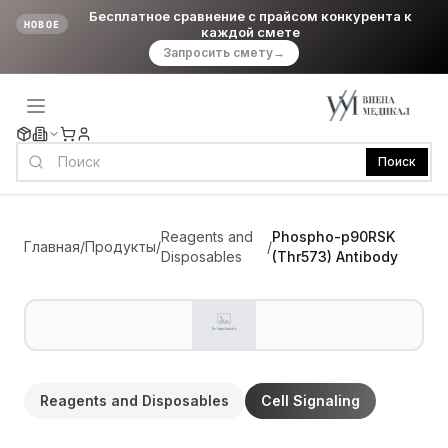
Бесплатное сравнение с прайсом конкурента к
НОВОЕ
каждой смете
Запросить смету
→
Поиск
Reagents and
Phospho-p90RSK
Главная
/
Продукты
/
/
Disposables
(Thr573) Antibody
Reagents and Disposables
Cell Signaling