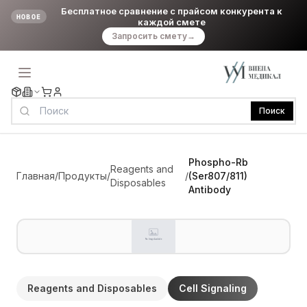
Бесплатное сравнение с прайсом конкурента к
НОВОЕ
каждой смете
Запросить смету
→
Поиск
Phospho-Rb
Reagents and
Главная
/
Продукты
/
/
(Ser807/811)
Disposables
Antibody
Reagents and Disposables
Cell Signaling