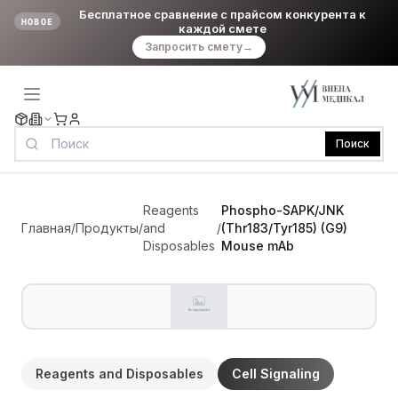
Бесплатное сравнение с прайсом конкурента к
НОВОЕ
каждой смете
Запросить смету
→
Поиск
Reagents
Phospho-SAPK/JNK
Главная
/
Продукты
/
and
/
(Thr183/Tyr185) (G9)
Disposables
Mouse mAb
Reagents and Disposables
Cell Signaling