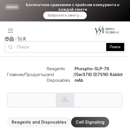
Бесплатное сравнение с прайсом конкурента к
НОВОЕ
каждой смете
Запросить смету
→
Поиск
Reagents
Phospho-SLP-76
Главная
/
Продукты
/
and
/
(Ser376) (D7S1K) Rabbit
Disposables
mAb
Reagents and Disposables
Cell Signaling