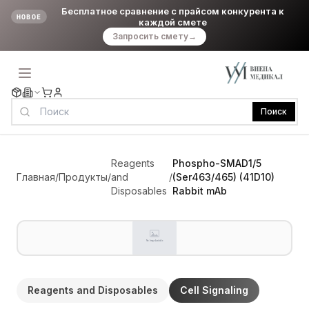
Бесплатное сравнение с прайсом конкурента к
НОВОЕ
каждой смете
Запросить смету
→
Поиск
Reagents
Phospho-SMAD1/5
Главная
/
Продукты
/
and
/
(Ser463/465) (41D10)
Disposables
Rabbit mAb
Reagents and Disposables
Cell Signaling