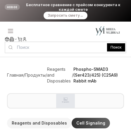
Бесплатное сравнение с прайсом конкурента к
НОВОЕ
каждой смете
Запросить смету
→
Поиск
Reagents
Phospho-SMAD3
Главная
/
Продукты
/
and
/
(Ser423/425) (C25A9)
Disposables
Rabbit mAb
Reagents and Disposables
Cell Signaling