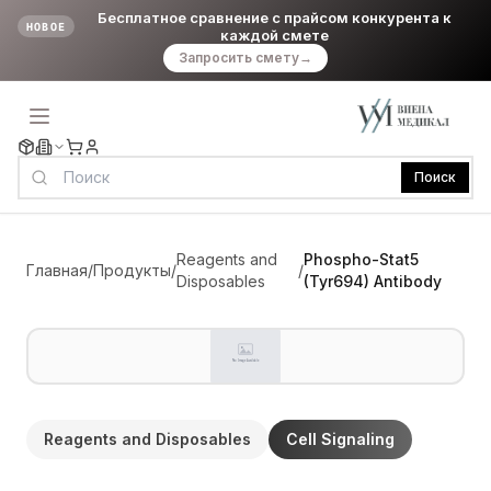
Бесплатное сравнение с прайсом конкурента к
НОВОЕ
каждой смете
Запросить смету
→
Поиск
Reagents and
Phospho-Stat5
Главная
/
Продукты
/
/
Disposables
(Tyr694) Antibody
Reagents and Disposables
Cell Signaling