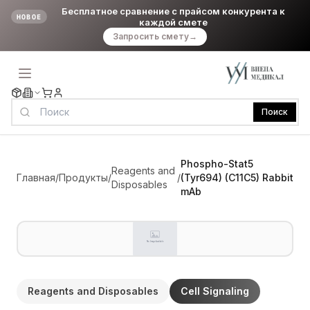
Бесплатное сравнение с прайсом конкурента к
НОВОЕ
каждой смете
Запросить смету
→
Поиск
Phospho-Stat5
Reagents and
Главная
/
Продукты
/
/
(Tyr694) (C11C5) Rabbit
Disposables
mAb
Reagents and Disposables
Cell Signaling