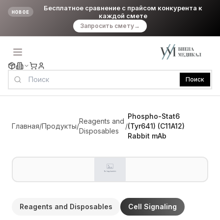
Бесплатное сравнение с прайсом конкурента к
НОВОЕ
каждой смете
Запросить смету
→
Поиск
Phospho-Stat6
Reagents and
Главная
/
Продукты
/
/
(Tyr641) (C11A12)
Disposables
Rabbit mAb
Reagents and Disposables
Cell Signaling