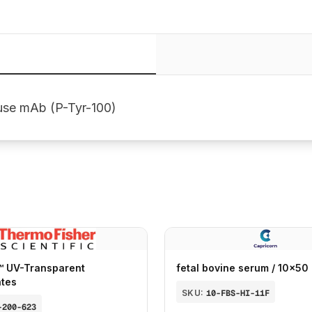
use mAb (P-Tyr-100)
™ UV-Transparent
fetal bovine serum / 10x50
ates
SKU:
10-FBS-HI-11F
-200-623