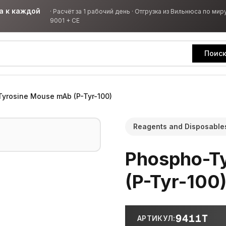
а к каждой
·
Расчёт за 1 рабочий день · Отгрузка из Вильнюса по миру
9001 + CE
Поис
yrosine Mouse mAb (P-Tyr-100)
Reagents and Disposable
Phospho-T
(P-Tyr-100
9411T
АРТИКУЛ
: