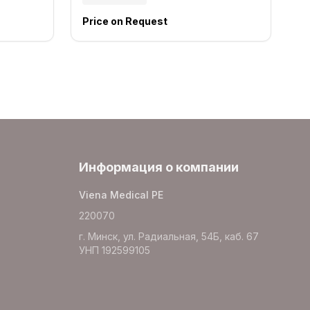
Price on Request
Информация о компании
Viena Medical PE
220070
г. Минск, ул. Радиальная, 54Б, каб. 67
УНП 192599105