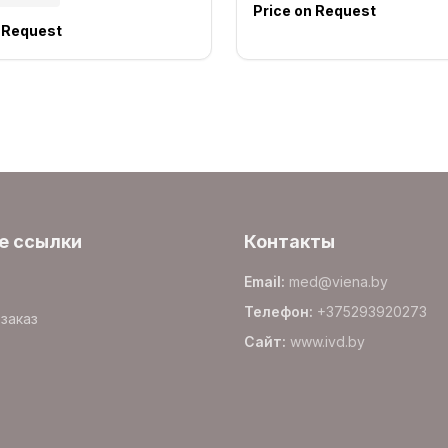
Price on Request
n Request
е ссылки
Контакты
Email
:
med@viena.by
Телефон
:
+375293920273
заказ
Сайт
:
www.
ivd.by