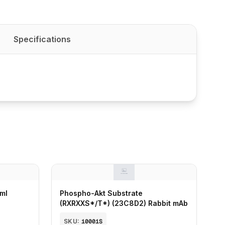
Specifications
 ml
Phospho-Akt Substrate
(RXRXXS*/T*) (23C8D2) Rabbit mAb
SKU:
10001S