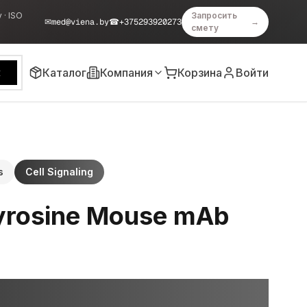
 · ISO
Запросить
✉
med@viena.by
☎
+375293920273
→
смету
Каталог
Компания
Корзина
Войти
к
s
Cell Signaling
yrosine Mouse mAb
)