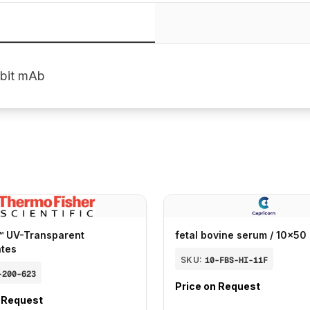
bit mAb
™ UV-Transparent
fetal bovine serum / 10x50
ates
SKU:
10-FBS-HI-11F
-200-623
Price on Request
n Request