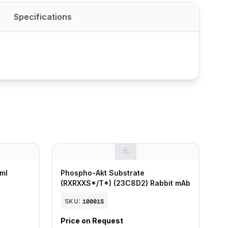
Specifications
 ml
Phospho-Akt Substrate
(RXRXXS*/T*) (23C8D2) Rabbit mAb
SKU:
10001S
Price on Request