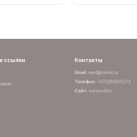
е ссылки
Контакты
Email
:
med@viena.by
Телефон
:
+375293920273
заказ
Сайт
:
www.
ivd.by