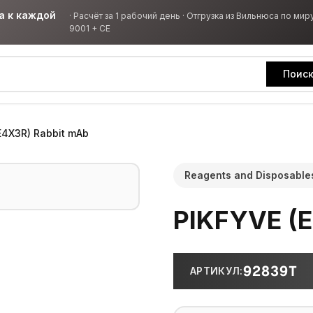
а к каждой
·
Расчёт за 1 рабочий день · Отгрузка из Вильнюса по миру
9001 + CE
Поис
E4X3R) Rabbit mAb
Reagents and Disposable
PIKFYVE (E
92839T
АРТИКУЛ
: