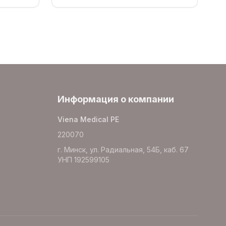
Информация о компании
Viena Medical PE
220070
г. Минск, ул. Радиальная, 54Б, каб. 67
УНП 192599105