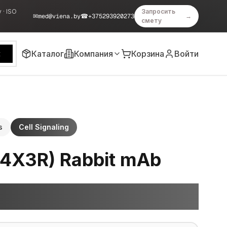
 · ISO
Запросить
✉
med@viena.by
☎
+375293920273
→
смету
Каталог
Компания
Корзина
Войти
к
s
Cell Signaling
4X3R) Rabbit mAb