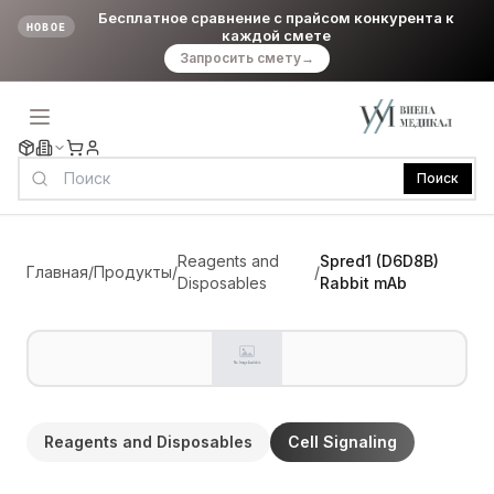
Бесплатное сравнение с прайсом конкурента к
НОВОЕ
каждой смете
Запросить смету
→
Поиск
Reagents and
Spred1 (D6D8B)
Главная
/
Продукты
/
/
Disposables
Rabbit mAb
Reagents and Disposables
Cell Signaling