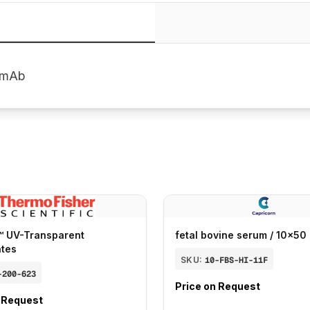
t mAb
™ UV-Transparent
fetal bovine serum / 10x50
ates
SKU:
10-FBS-HI-11F
-200-623
Price on Request
n Request