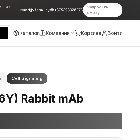
 · ISO
Запросить
✉
med@viena.by
☎
+375293920273
→
смету
Каталог
Компания
Корзина
Войти
к
s
Cell Signaling
6Y) Rabbit mAb