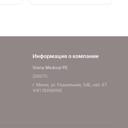
Информация о компании
Viena Medical PE
220070
г. Минск, ул. Радиальная, 54Б, каб. 67
УНП 192599105