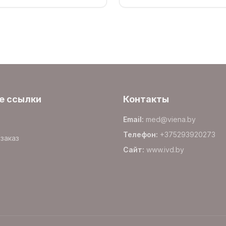
е ссылки
Контакты
Email
:
med@viena.by
Телефон
:
+375293920273
заказ
Сайт
:
www.
ivd.by