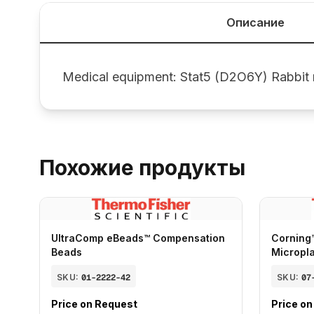
Описание
Medical equipment: Stat5 (D2O6Y) Rabbi
Похожие продукты
UltraComp eBeads™ Compensation
Corning
Beads
Micropl
SKU:
01-2222-42
SKU:
07
Price on Request
Price o