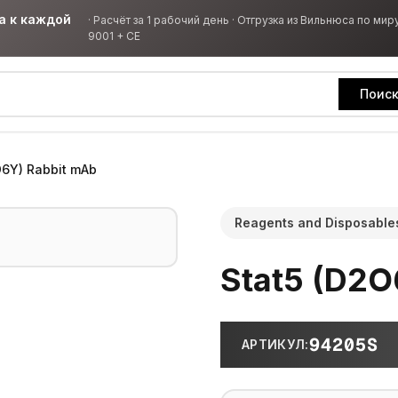
а к каждой
·
Расчёт за 1 рабочий день · Отгрузка из Вильнюса по миру
9001 + CE
Поис
O6Y) Rabbit mAb
Reagents and Disposable
Stat5 (D2O
94205S
АРТИКУЛ
: