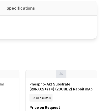
Specifications
 ml
Phospho-Akt Substrate
(RXRXXS*/T*) (23C8D2) Rabbit mAb
SKU:
10001S
Price on Request