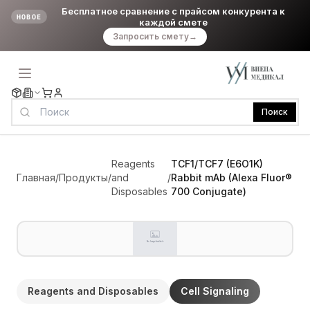
Бесплатное сравнение с прайсом конкурента к
НОВОЕ
каждой смете
Запросить смету
→
Поиск
Reagents
TCF1/TCF7 (E6O1K)
Главная
/
Продукты
/
and
/
Rabbit mAb (Alexa Fluor®
Disposables
700 Conjugate)
Reagents and Disposables
Cell Signaling