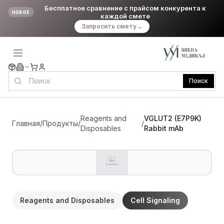
Бесплатное сравнение с прайсом конкурента к
НОВОЕ
каждой смете
Запросить смету
→
Поиск
Reagents and
VGLUT2 (E7P9K)
Главная
/
Продукты
/
/
Disposables
Rabbit mAb
Reagents and Disposables
Cell Signaling