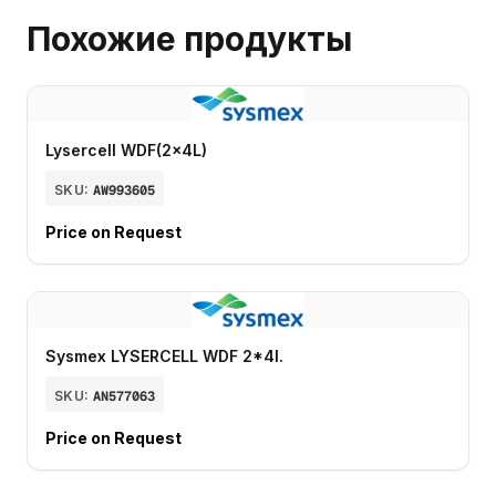
Похожие продукты
Lysercell WDF(2x4L)
SKU:
AW993605
Price on Request
Sysmex LYSERCELL WDF 2*4l.
SKU:
AN577063
Price on Request