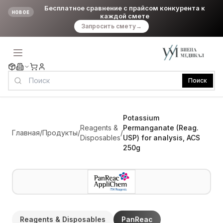
Бесплатное сравнение с прайсом конкурента к
НОВОЕ
каждой смете
Запросить смету
→
Поиск
Potassium
Reagents &
Permanganate (Reag.
Главная
/
Продукты
/
/
Disposables
USP) for analysis, ACS
250g
Reagents & Disposables
PanReac