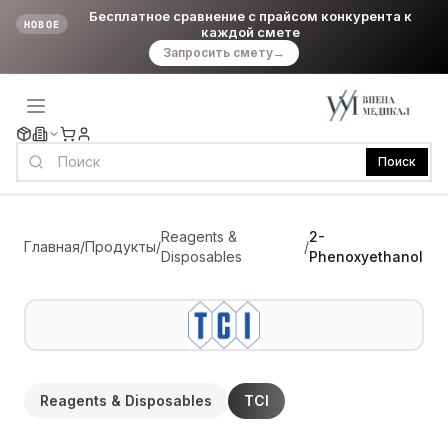
Бесплатное сравнение с прайсом конкурента к
НОВОЕ
каждой смете
Запросить смету
→
Поиск
Reagents &
2-
Главная
/
Продукты
/
/
Disposables
Phenoxyethanol
Reagents & Disposables
TCI