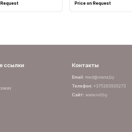
n Request
Price on Request
е ссылки
Контакты
Email
:
med@viena.by
Телефон
:
+375293920273
заказ
Сайт
:
www.
ivd.by