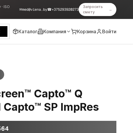
 · ISO
Запросить
✉
med@viena.by
☎
+375293920273
→
смету
Каталог
Компания
Корзина
Войти
к
creen™ Capto™ Q
 Capto™ SP ImpRes
564