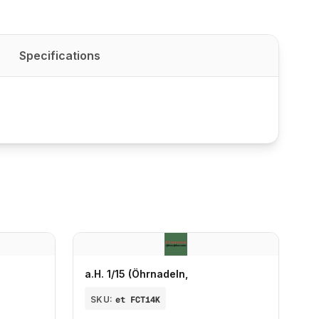
Specifications
a.H. 1/15 (Öhrnadeln,
SKU:
et FCT14K