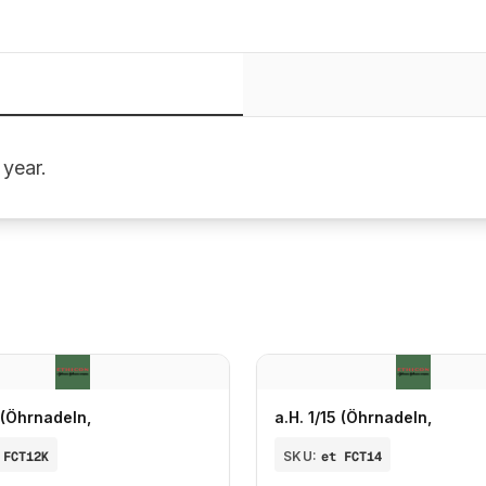
 year.
5 (Öhrnadeln,
a.H. 1/15 (Öhrnadeln,
 FCT12K
SKU:
et FCT14