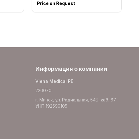
Price on Request
Информация о компании
Viena Medical PE
220070
г. Минск, ул. Радиальная, 54Б, каб. 67
УНП 192599105