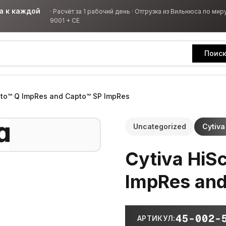
а к каждой
·
Расчёт за 1 рабочий день · Отгрузка из Вильнюса по миру
9001 + CE
Поис
pto™ Q ImpRes and Capto™ SP ImpRes
Uncategorized
Cytiva
Cytiva HiS
ImpRes and
45-002-
АРТИКУЛ
: