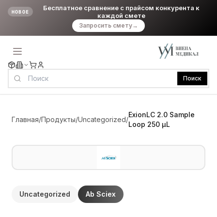
Бесплатное сравнение с прайсом конкурента к
НОВОЕ
каждой смете
Запросить смету
→
Поиск
ExionLC 2.0 Sample
Главная
/
Продукты
/
Uncategorized
/
Loop 250 µL
Uncategorized
Ab Sciex