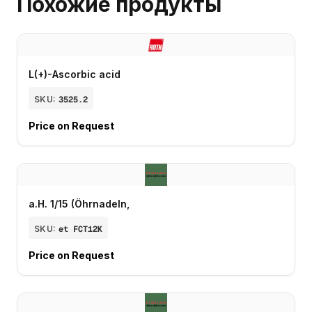
Похожие продукты
L(+)-Ascorbic acid
SKU:
3525.2
Price on Request
a.H. 1/15 (Öhrnadeln,
SKU:
et FCT12K
Price on Request