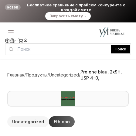
Бесплатное сравнение с прайсом конкурента к
НОВОЕ
каждой смете
Запросить смету
→
Поиск
Prolene blau, 2xSH,
Главная
/
Продукты
/
Uncategorized
/
USP 4-0,
Uncategorized
Ethicon