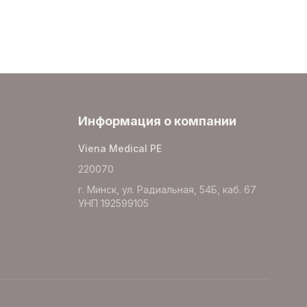
Информация о компании
Viena Medical PE
220070
г. Минск, ул. Радиальная, 54Б, каб. 67
УНП 192599105