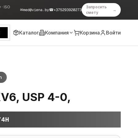
 · ISO
Запросить
✉
med@viena.by
☎
+375293920273
→
смету
Каталог
Компания
Корзина
Войти
к
n
XV6, USP 4-0,
74H