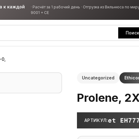
а к каждой
·
Расчёт за 1 рабочий день · Отгрузка из Вильнюса по миру
9001 + CE
Поис
-0,
Uncategorized
Ethico
Prolene, 2
et EH77
АРТИКУЛ
: