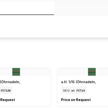
5 (Öhrnadeln,
a.H. 1/15 (Öhrnadeln,
 FCT12K
SKU:
et FCT14
n Request
Price on Request