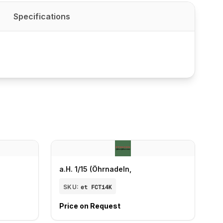
Specifications
a.H. 1/15 (Öhrnadeln,
SKU:
et FCT14K
Price on Request