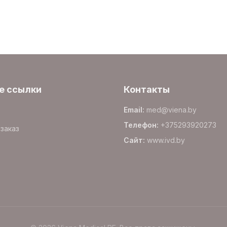
е ссылки
Контакты
Email
:
med@viena.by
Телефон
:
+375293920273
заказ
Сайт
:
www.
ivd.by