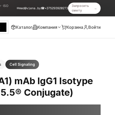
 · ISO
Запросить
✉
med@viena.by
☎
+375293920273
→
смету
Каталог
Компания
Корзина
Войти
к
s
Cell Signaling
1) mAb IgG1 Isotype
y5.5® Conjugate)