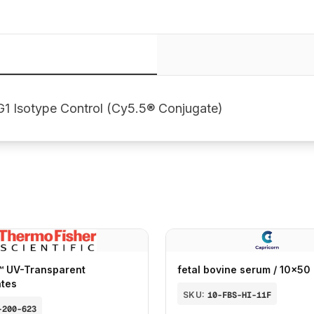
1 Isotype Control (Cy5.5® Conjugate)
™ UV-Transparent
fetal bovine serum / 10x50
ates
SKU:
10-FBS-HI-11F
-200-623