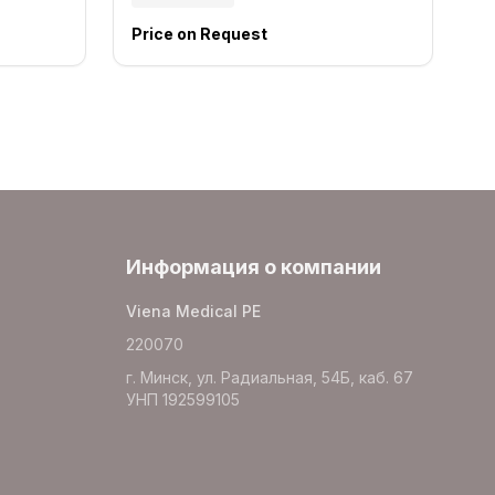
Price on Request
Информация о компании
Viena Medical PE
220070
г. Минск, ул. Радиальная, 54Б, каб. 67
УНП 192599105