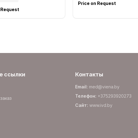
Price on Request
n Request
е ссылки
Контакты
Email
:
med@viena.by
Телефон
:
+375293920273
заказ
Сайт
:
www.
ivd.by