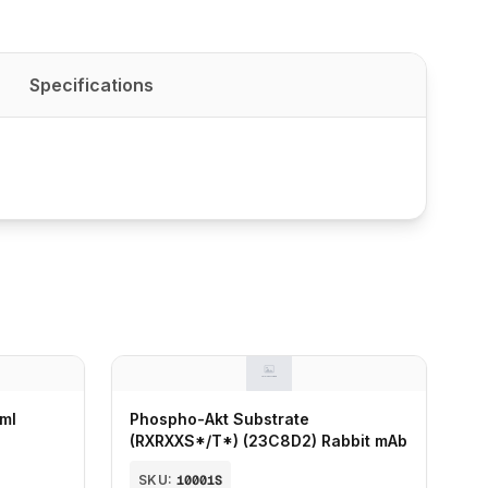
Specifications
 ml
Phospho-Akt Substrate
(RXRXXS*/T*) (23C8D2) Rabbit mAb
SKU:
10001S