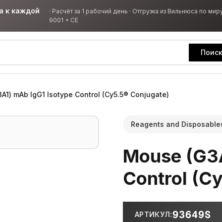
а к каждой
·
Расчёт за 1 рабочий день · Отгрузка из Вильнюса по миру
9001 + CE
Поис
A1) mAb IgG1 Isotype Control (Cy5.5® Conjugate)
Reagents and Disposable
Mouse (G3A
Control (C
93649S
АРТИКУЛ
: